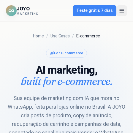
JOYO
Teste grátis 7 dias
MARKETING
Home
/
Use Cases
/
E-commerce
For
E-commerce
AI marketing,
built for
e-commerce
.
Sua equipe de marketing com IA que mora no
WhatsApp, feita para lojas online no Brasil. A JOYO
cria posts de produto, copy de anúncio,
recuperação de carrinho e campanhas de data,
conectado ao canal que mais vende: o WhatsApp.